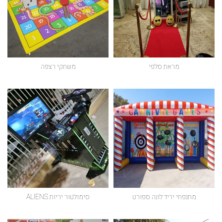
מראת סלפי
משחקי רצפה
מתנפחי יריד לונה ספורט
סימולטור יריות ALIENS