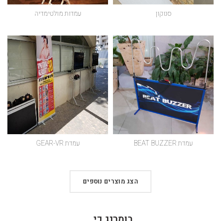
סנוקון
עמדות מולטימדיה
עמדת BEAT BUZZER
עמדת GEAR-VR
הצג מוצרים נוספים
בומרנג כי..