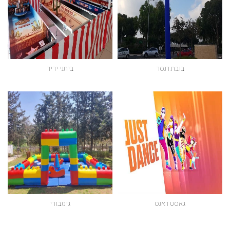
בובת דנסר
ביתני יריד
גאסט דאנס
גימבורי