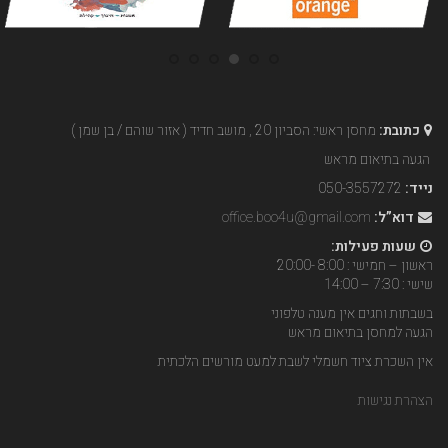
כתובת:
מחסן ראשי: הסביון 20 , מושב חדיד ( אזור שוהם / בן שמן )
הגעה בתיאום מראש
נייד:
050-3557272
דוא”ל:
office.boo4u@gmail.com
שעות פעילות:
ראשון – חמישי : 8:00 -20:00
שישי : 7:30 – 14:00
בשבתות וחגים אין מענה טלפוני
הגעה למחסן בתיאום מראש
אין השכרת ציוד חשמלי לשבת למעט מורשים הלכתית
הצהרת נגישות