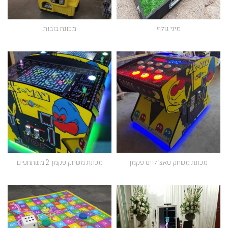
מיני גולף
מכונת בובות
מכונת משחק טאצ’ לייט פקמן
מכונת משחק פקמן 2 משתתפים