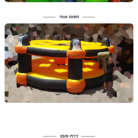
תפוס אותי
מידות ונתונים
מידות :
מחיר להשכרה – 400 ש”ח
זירת סומו