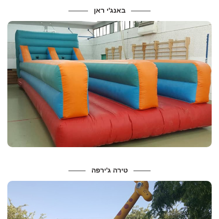
באנג'י ראן
מידות ונתונים
אורך : 13 ,רוחב: 4,
מידות :
מחיר להשכרה 600 ש”ח
טירה ג'ירפה