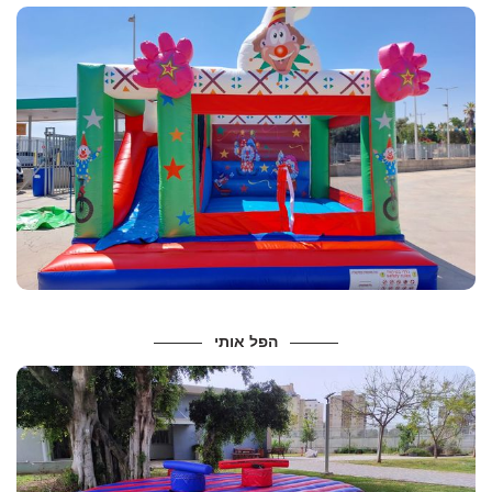
מידות ונתונים
מידות :
4*5
מחיר – 450 שח
מתאים לגילאי: ילדים
הפל אותי
מידות ונתונים