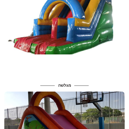
מידות :
אורך – 6.5 מ’, רוחב – 3.5 מ’
גובה מתקן- 5.50 מטר, גובה גלישה – 3 מטר
מגילאי 3-4 ומעלה..
מחיר להשכרה – 500 ש”ח
מגלשה
מידות ונתונים
מידות :