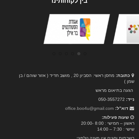
בין לקוחותינו
כתובת:
מחסן ראשי: הסביון 20 , מושב חדיד ( אזור שוהם / בן
שמן )
הגעה בתיאום מראש
נייד:
050-3557272
דוא”ל:
office.boo4u@gmail.com
שעות פעילות:
ראשון – חמישי : 8:00 -20:00
שישי : 7:30 – 14:00
בשבתות וחגים אין מענה טלפוני