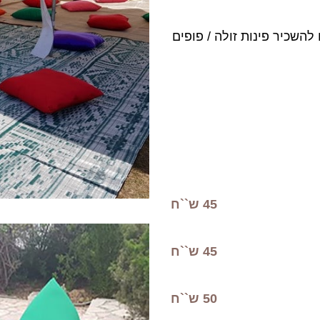
להשכיר פינות זולה / פופים
45 ש``ח
45 ש``ח
50 ש``ח