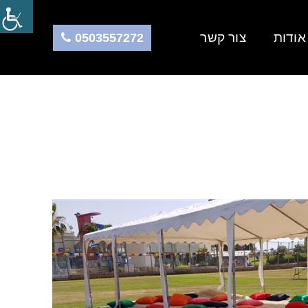
אודות
צור קשר
–
0503557272